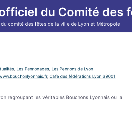
 officiel du Comité des f
l du comité des fêtes de la ville de Lyon et Métropole
tualités
,
Les Pennonages
,
Les Pennons de Lyon
ww.bouchonlyonnais.fr
,
Café des fédérations Lyon 69001
n regroupant les véritables Bouchons Lyonnais ou la