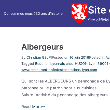
Skip
Site
to
Qui sommes nous ?
30 ans d’histoire
content
Site officie
Albergeurs
By
Christian GELPI
Posted on
16 juin 2016
Posted in
Ac
Tagged
Bouchon Lyonnais chez HUGON Lyon 69001 w
www.restaurant-cafedesfederations-lyon.com
Qui sont les ALBERGEURS un pennonage de Lyo
patronne ou le patron sont aux cuisines.
Suivre l’activité du pennonage des albergeurs
Read More