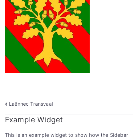
Navigation
Laënnec Transvaal
de
Example Widget
l’article
This is an example widget to show how the Sidebar