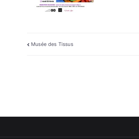
Navigation
Musée des Tissus
de
l’article