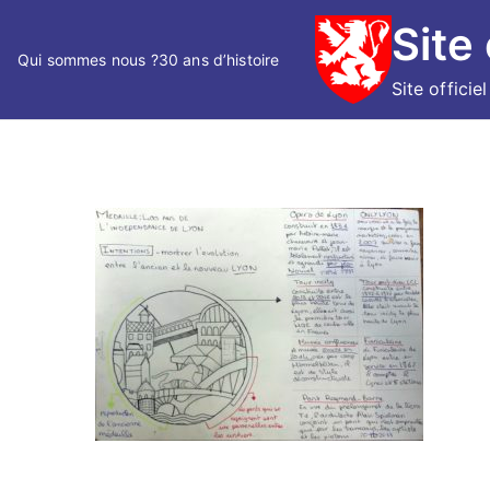
Skip
Site
to
Qui sommes nous ?
30 ans d’histoire
content
Site officie