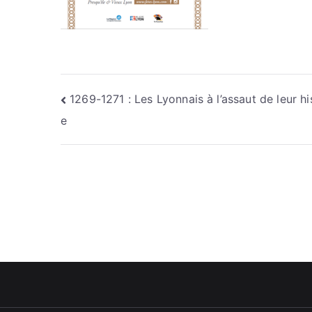
Navigation
1269-1271 : Les Lyonnais à l’assaut de leur hi
e
de
l’article